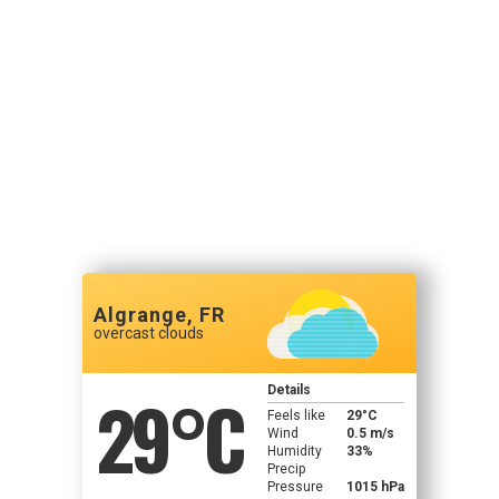
Algrange, FR
overcast clouds
29
°C
Details
Feels like
29
°C
Wind
0.5 m/s
Humidity
33%
Precip
Pressure
1015 hPa